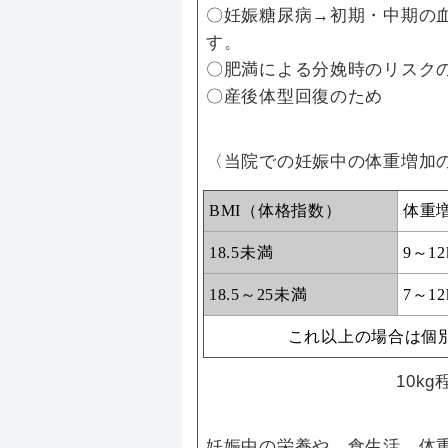
〇妊娠糖尿病→初期・中期の
す。
〇肥満による分娩時のリスク
〇産後体型回復のため
〈当院での妊娠中の体重増加
BMI
（体格指数）
体重
18.5
未満
9～
12
18.5
～
25
未満
7～
12
これ以上の場合は個
10k
妊娠中の栄養や、食生活、体