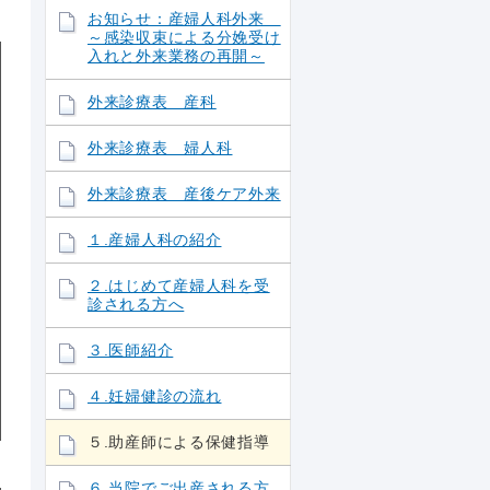
お知らせ：産婦人科外来
～感染収束による分娩受け
入れと外来業務の再開～
外来診療表 産科
外来診療表 婦人科
外来診療表 産後ケア外来
１.産婦人科の紹介
２.はじめて産婦人科を受
診される方へ
３.医師紹介
４.妊婦健診の流れ
５.助産師による保健指導
６.当院でご出産される方