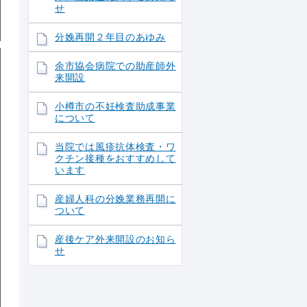
せ
分娩再開２年目のあゆみ
余市協会病院での助産師外
来開設
小樽市の不妊検査助成事業
について
当院では風疹抗体検査・ワ
クチン接種をおすすめして
います
産婦人科の分娩業務再開に
ついて
産後ケア外来開設のお知ら
せ