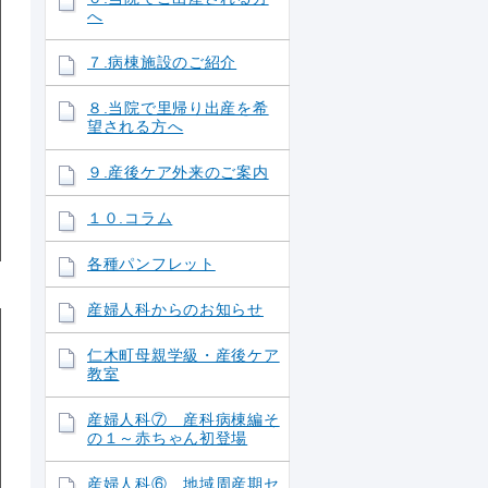
へ
７.病棟施設のご紹介
８.当院で里帰り出産を希
望される方へ
９.産後ケア外来のご案内
１０.コラム
各種パンフレット
産婦人科からのお知らせ
仁木町母親学級・産後ケア
教室
産婦人科⑦ 産科病棟編そ
の１～赤ちゃん初登場
産婦人科⑥ 地域周産期セ