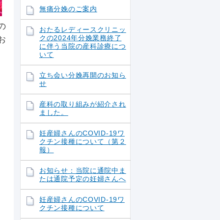
無痛分娩のご案内
の
おたるレディースクリニッ
お
クの2024年分娩業務終了
に伴う当院の産科診療につ
いて
立ち会い分娩再開のお知ら
せ
産科の取り組みが紹介され
ました。
妊産婦さんのCOVID-19ワ
クチン接種について（第２
報）
お知らせ：当院に通院中ま
たは通院予定の妊婦さんへ
妊産婦さんのCOVID-19ワ
クチン接種について