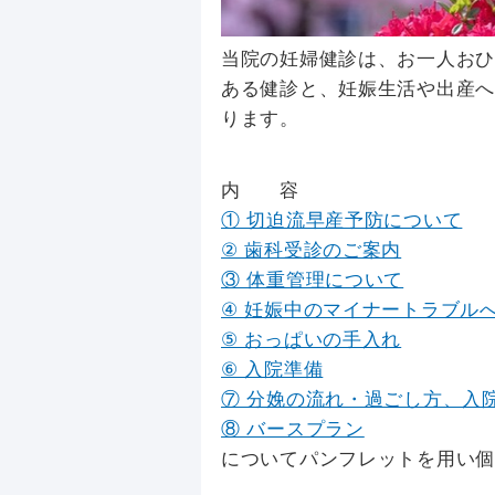
当院の妊婦健診は、お一人お
ある健診と、妊娠生活や出産
ります。
内 容
① 切迫流早産予防について
② 歯科受診のご案内
③ 体重管理について
④ 妊娠中のマイナートラブル
⑤ おっぱいの手入れ
⑥ 入院準備
⑦ 分娩の流れ・過ごし方、入
⑧ バースプラン
についてパンフレットを用い