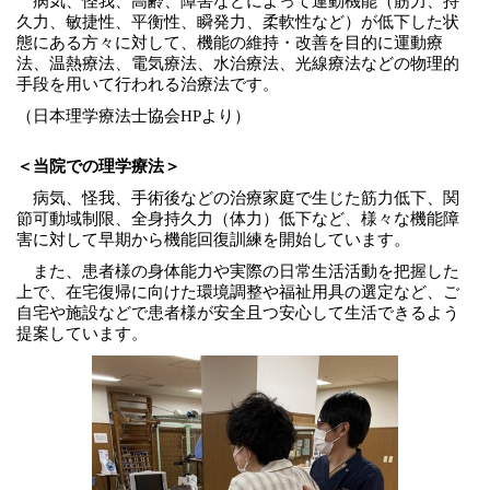
病気、怪我、高齢、障害などによって運動機能（筋力、持
久力、敏捷性、平衡性、瞬発力、柔軟性など）が低下した状
態にある方々に対して、機能の維持・改善を目的に運動療
法、温熱療法、電気療法、水治療法、光線療法などの物理的
手段を用いて行われる治療法です。
（日本理学療法士協会HPより）
＜当院での理学療法＞
病気、怪我、手術後などの治療家庭で生じた筋力低下、関
節可動域制限、全身持久力（体力）低下など、様々な機能障
害に対して早期から機能回復訓練を開始しています。
また、患者様の身体能力や実際の日常生活活動を把握した
上で、在宅復帰に向けた環境調整や福祉用具の選定など、ご
自宅や施設などで患者様が安全且つ安心して生活できるよう
提案しています。