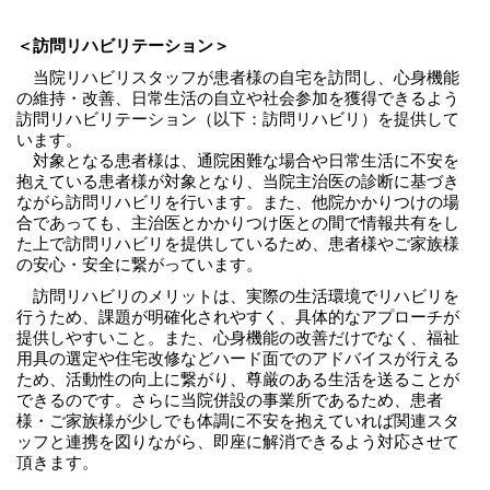
＜訪問リハビリテーション＞
当院リハビリスタッフが患者様の自宅を訪問し、心身機能
の維持・改善、日常生活の自立や社会参加を獲得できるよう
訪問リハビリテーション（以下：訪問リハビリ）を提供して
います。
対象となる患者様は、通院困難な場合や日常生活に不安を
抱えている患者様が対象となり、当院主治医の診断に基づき
ながら訪問リハビリを行います。また、他院かかりつけの場
合であっても、主治医とかかりつけ医との間で情報共有をし
た上で訪問リハビリを提供しているため、患者様やご家族様
の安心・安全に繋がっています。
訪問リハビリのメリットは、実際の生活環境でリハビリを
行うため、課題が明確化されやすく、具体的なアプローチが
提供しやすいこと。また、心身機能の改善だけでなく、福祉
用具の選定や住宅改修などハード面でのアドバイスが行える
ため、活動性の向上に繋がり、尊厳のある生活を送ることが
できるのです。さらに当院併設の事業所であるため、患者
様・ご家族様が少しでも体調に不安を抱えていれば関連スタ
ッフと連携を図りながら、即座に解消できるよう対応させて
頂きます。