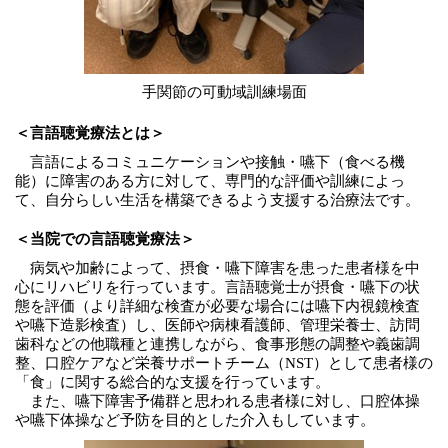
手関節の可動域訓練場面
＜言語聴覚療法とは＞
言語によるコミュニケーションや接触・嚥下（食べる機
能）に障害のある方に対して、専門的な評価や訓練によっ
て、自分らしい生活を構築できるよう支援する治療法です。
＜当院での言語聴覚療法＞
病気や加齢によって、摂食・嚥下障害を患った患者様を中
心にリハビリを行っています。言語聴覚士が摂食・嚥下の状
態を評価（より詳細な検査が必要な場合には嚥下内視鏡検査
や嚥下造影検査）し、医師や病棟看護師、管理栄養士、訪問
歯科などの他職種と連携しながら、食事形態の調整や義歯調
整、口腔ケアなど栄養サポートチーム（NST）として患者様の
「食」に関する総合的な支援を行っています。
また、嚥下障害予備群と思われる患者様に対し、口腔体操
や嚥下体操など予防を目的とした介入もしています。