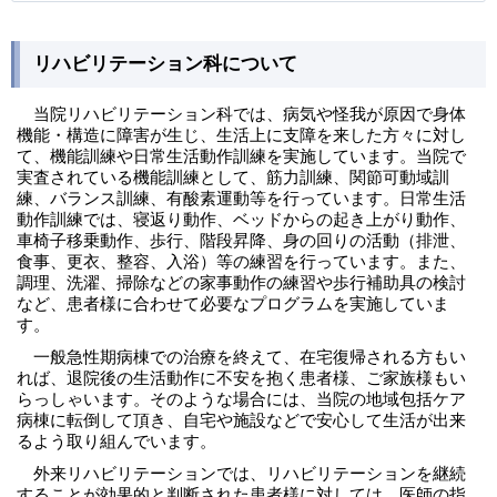
リハビリテーション科について
当院リハビリテーション科では、病気や怪我が原因で身体
機能・構造に障害が生じ、生活上に支障を来した方々に対し
て、機能訓練や日常生活動作訓練を実施しています。当院で
実査されている機能訓練として、筋力訓練、関節可動域訓
練、バランス訓練、有酸素運動等を行っています。日常生活
動作訓練では、寝返り動作、ベッドからの起き上がり動作、
車椅子移乗動作、歩行、階段昇降、身の回りの活動（排泄、
食事、更衣、整容、入浴）等の練習を行っています。また、
調理、洗濯、掃除などの家事動作の練習や歩行補助具の検討
など、患者様に合わせて必要なプログラムを実施していま
す。
一般急性期病棟での治療を終えて、在宅復帰される方もい
れば、退院後の生活動作に不安を抱く患者様、ご家族様もい
らっしゃいます。そのような場合には、当院の地域包括ケア
病棟に転倒して頂き、自宅や施設などで安心して生活が出来
るよう取り組んでいます。
外来リハビリテーションでは、リハビリテーションを継続
することが効果的と判断された患者様に対しては、医師の指