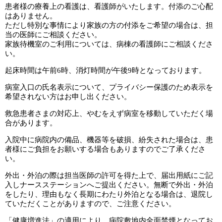
患者様の療養上の看護は、看護師がいたします。付添のご心配
はありません。
ただし特別な事情により家族の方の付添をご希望の場合は、担
当の医師にご相談ください。
家族待機室のご利用については、病棟の看護師にご相談くださ
い。
起床時間は午前6時、消灯時間が午後9時となっております。
病室入口の氏名表示について、プライバシー保護のため表示を
希望されない方はお申し出ください。
救急患者さまの対応上、やむをえず病室を移動していただく場
合があります。
入院中に病院内の備品、機器等を破損、紛失された場合は、患
者様にご負担をお願いする場合もありますのでご了承くださ
い。
外出・外泊の際は担当医師の許可を得た上で、届出用紙にご記
入しナースステーションへご提出ください。無断で外出・外泊
をしたり、理由もなく長期にわたり外泊となる場合は、退院し
ていただくことがありますので、ご注意ください。
「健康増進法」の適用により、病院敷地内全面禁煙となってお