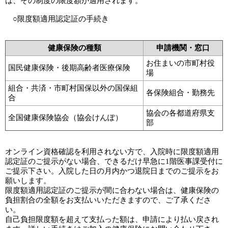
は、その制度の限度額が適用されます。
○限度額適用認定証の手続き
健康保険の種類
申請機関・窓口
お住まいの市町村役
国民健康保険・後期高齢者医療保険
場
組合・共済・市町村国保以外の国保組
各保険組合・勤務先
合
協会の各都道府県支
全国健康保険協会（協会けんぽ）
部
オンライン資格確認を利用されない方で、入院時に限度額適用
認定証のご提示がない場合、できるだけ早急に1階医事課受付に
ご提示下さい。入院した日の月内かつ退院日までのご提示をお
願いします。
限度額適用認定証のご提示が間に合わない場合は、健康保険の
負担割合の全額をお支払いいただきますので、ご了承くださ
い。
自己負担限度額を超えて支払った額は、申請により払い戻され