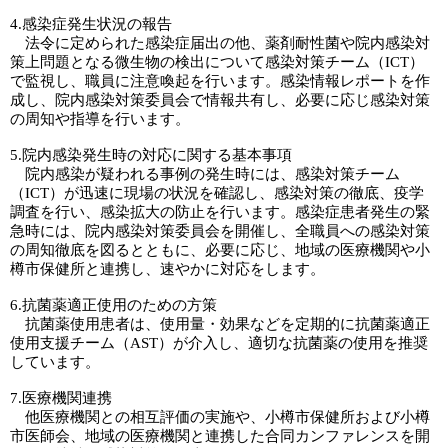
4.感染症発生状況の報告
法令に定められた感染症届出の他、薬剤耐性菌や院内感染対
策上問題となる微生物の検出について感染対策チーム（ICT）
で監視し、職員に注意喚起を行います。感染情報レポートを作
成し、院内感染対策委員会で情報共有し、必要に応じ感染対策
の周知や指導を行います。
5.院内感染発生時の対応に関する基本事項
院内感染が疑われる事例の発生時には、感染対策チーム
（ICT）が迅速に現場の状況を確認し、感染対策の徹底、疫学
調査を行い、感染拡大の防止を行います。感染症患者発生の緊
急時には、院内感染対策委員会を開催し、全職員への感染対策
の周知徹底を図るとともに、必要に応じ、地域の医療機関や小
樽市保健所と連携し、速やかに対応をします。
6.抗菌薬適正使用のための方策
抗菌薬使用患者は、使用量・効果などを定期的に抗菌薬適正
使用支援チーム（AST）が介入し、適切な抗菌薬の使用を推奨
しています。
7.医療機関連携
他医療機関との相互評価の実施や、小樽市保健所および小樽
市医師会、地域の医療機関と連携した合同カンファレンスを開