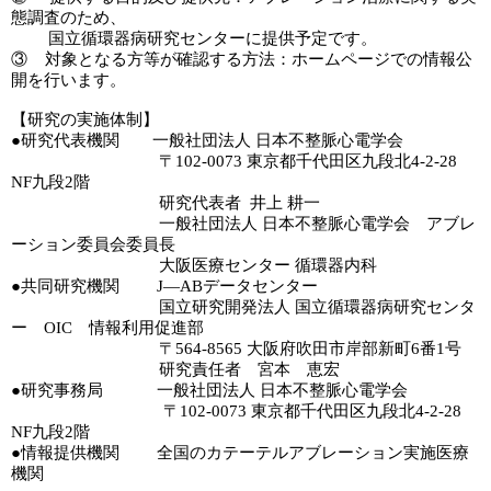
態調査のため、
国立循環器病研究センターに提供予定です。
③ 対象となる方等が確認する方法：ホームページでの情報公
開を行います。
【研究の実施体制】
●研究代表機関 一般社団法人 日本不整脈心電学会
〒102-0073 東京都千代田区九段北4-2-28
NF九段2階
研究代表者 井上 耕一
一般社団法人 日本不整脈心電学会 アブレ
ーション委員会委員長
大阪医療センター 循環器内科
●共同研究機関 J—ABデータセンター
国立研究開発法人 国立循環器病研究センタ
ー OIC 情報利用促進部
〒564-8565 大阪府吹田市岸部新町6番1号
研究責任者 宮本 恵宏
●研究事務局 一般社団法人 日本不整脈心電学会
〒102-0073 東京都千代田区九段北4-2-28
NF九段2階
●情報提供機関 全国のカテーテルアブレーション実施医療
機関