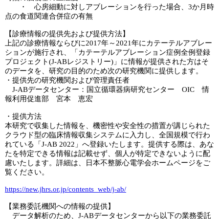
・ 心房細動に対しアブレーションを行った場合、3か月時
点の食道関連合併症の有無
【診療情報の提供先および提供方法】
上記の診療情報ならびに2017年～2021年にカテーテルアブレー
ションが施行され、「カテーテルアブレーション症例全例登録
プロジェクト(J-ABレジストリー)」に情報が提供された方はそ
のデータを、研究の目的のため次の研究機関に提供します。
・提供先の研究機関および管理責任者
J-ABデータセンター：国立循環器病研究センター OIC 情
報利用促進部 宮本 恵宏
・提供方法
本研究で収集した情報を、機密性や安全性の措置が講じられた
クラウド型の臨床情報収集システムに入力し、全国規模で行わ
れている「J-AB 2022」へ登録いたします。提供する際は、あな
たを特定できる情報は記載せず、個人が特定できないように配
慮いたします。詳細は、日本不整脈心電学会ホームページをご
覧ください。
https://new.jhrs.or.jp/contents_web/j-ab/
【業務委託機関への情報の提供】
データ解析のため、J-ABデータセンターから以下の業務委託