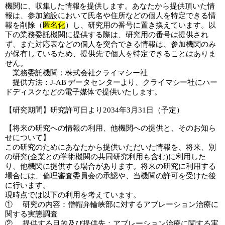
機関に、
収集した情報を
提供します。あなたから提供頂いた情
報は、参加施設において氏名や住所などの個人を特定できる情
報を削除（
匿名化
）し、研究用の番号に置き換えています。以
下の業務委託機関に提供する際は、研究用の番号は提供され
ず、また対応表などの個人を突合できる情報は、参加機関のみ
が保有しているため、提供先で個人を特定できることはありま
せん。
業務委託機関：
株式会社クライマシー社
提供方法：
J-AB
データセンターより、クライマシー社にハー
ドディスクなどの
電子媒体で提供いたします。
【研究期間】研究許可日より2034年3月31日（予定）
【将来の研究への情報の利用、他機関への提供と、そのお知ら
せについて】
この研究のためにあなたから提供いただいた情報を、将来、別
の研究(企業との学術機関の共同研究利用も含む)に利用した
り、他機関に提供する場合があります。将来の研究に利用する
場合には、倫理審査委員会の承認や、当機関の許可を受けた後
に行います。
現時点では以下の利用を考えています。
① 研究の内容：僧帽弁輪峡部に対するアブレーション治療に
関する実態調査
② 提供する目的及び提供先：アブレーション治療に関する実