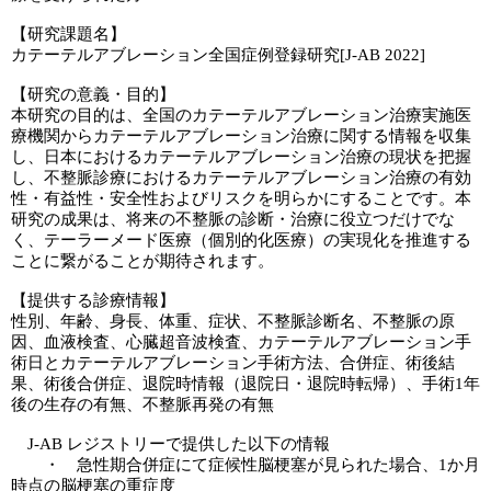
【研究課題名】
カテーテルアブレーション全国症例登録研究[J-AB 2022]
【研究の意義・目的】
本研究の目的は、全国のカテーテルアブレーション治療実施医
療機関からカテーテルアブレーション治療に関する情報を収集
し、日本におけるカテーテルアブレーション治療の現状を把握
し、不整脈診療におけるカテーテルアブレーション治療の有効
性・有益性・安全性およびリスクを明らかにすることです。本
研究の成果は、将来の不整脈の診断・治療に役立つだけでな
く、テーラーメード医療（個別的化医療）の実現化を推進する
ことに繋がることが期待されます。
【提供する診療情報】
性別、年齢、身長、体重、症状、不整脈診断名、不整脈の原
因、血液検査、心臓超音波検査、カテーテルアブレーション手
術日とカテーテルアブレーション手術方法、合併症、術後結
果、術後合併症、退院時情報（退院日・退院時転帰）、手術1年
後の生存の有無、不整脈再発の有無
J-AB レジストリーで提供した以下の情報
・ 急性期合併症にて症候性脳梗塞が見られた場合、1か月
時点の脳梗塞の重症度