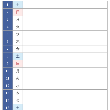
1
土
2
日
3
月
4
火
5
水
6
木
7
金
8
土
9
日
10
月
11
火
12
水
13
木
14
金
15
土