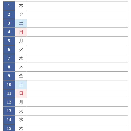
1
木
2
金
3
土
4
日
5
月
6
火
7
水
8
木
9
金
10
土
11
日
12
月
13
火
14
水
15
木