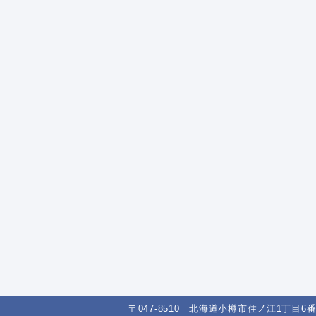
〒047-8510 北海道小樽市住ノ江1丁目6番