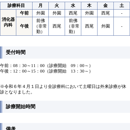
診療科目
月
火
水
木
金
土
午前
外園
外園
西尾
外園
西尾
-
消化器
前佛
前佛
内科
午後
（非常
西尾
（非常
西尾
外園
-
勤）
勤）
受付時間
午前：08：30～11：00（診療開始 09：00～）
午後：12：00～15：00（診療開始 13：30～）
※令和６年４月１日より全診療科において土曜日は外来診療が休
診となりました。
診療開始時間
備考