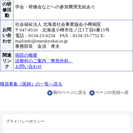
の研
学会・研修会などへの参加費用支給あり
修活
動
社会福祉法人 北海道社会事業協会小樽病院
お問
〒047-8510 北海道小樽市住ノ江1丁目6番15号
い合
電話：0134-23-6234 FAX：0134-33-7752 E-
わせ
mail:info@otarukyokai.or.jp
事務部長 金須 孝夫
関連
病院の概要
リン
診療科のご案内「整形外科」
ク
お問い合わせ
職員募集（医師）の一覧へ戻る
前のページに戻る
ページの先頭へ戻
プライバシーポリシー