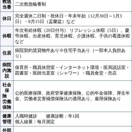
救急
二次救急輪番制
当番
完全週休二日制・祝休日・年末年始（12月30日～1月3
休日
日）・8月15日（盂蘭盆）など
年次有給休暇（20日付与） リフレッシュ休暇（5日）、慶
休暇
弔休暇、出産休暇、育児休暇、介護休暇、子供の看護休暇
など
病院契約賃貸物件あり※住宅手当あり（一部本人負担あ
住居
り）
病院
保育所・職員休憩室・インターネット環境・医局談話室・
内施
図書室・医師当直室（シャワー）・職員食堂・売店
設
社会
保
公的医療保障、政府管掌健康保険、公的年金保障、厚生年
険
金、労働者災害補償保険法の適用あり、雇用保険あり
労働
保険
健康
入職時健診 健康診断：年1回
管理
個人線量：毎月測定
外部