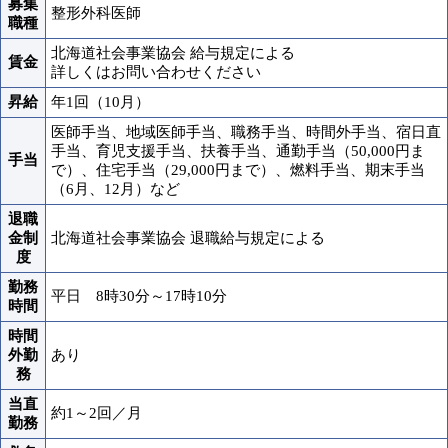
募集
整形外科医師
職種
北海道社会事業協会 給与規定による
賃金
詳しくはお問い合わせください
昇給
年1回（10月）
医師手当、地域医師手当、職務手当、時間外手当、宿日直
手当、育児支援手当、扶養手当、通勤手当（50,000円ま
手当
で）、住宅手当（29,000円まで）、燃料手当、期末手当
（6月、12月）など
退職
金制
北海道社会事業協会 退職給与規定による
度
勤務
平日 8時30分～17時10分
時間
時間
外勤
あり
務
当直
約1～2回／月
勤務