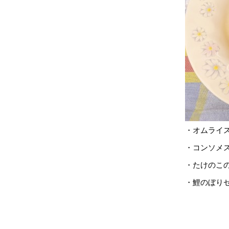
・オムライ
・コンソメ
・たけのこ
・鯉のぼり