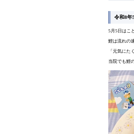
令和8年
5月5日はこ
鯉は流れの
「元気にた
当院でも鯉