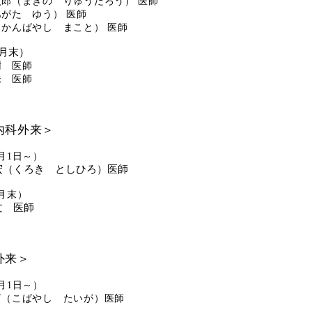
郎（まきの りゅうたろう） 医師
がた ゆう） 医師
かんばやし まこと） 医師
月末）
樹 医師
未 医師
内科外来＞
月1日～）
宏（くろき としひろ）医師
月末）
文 医師
外来＞
月1日～）
河（こばやし たいが）医師