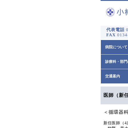
代表電話
0
FAX
0134
病院について
診療科・部門
交通案内
医師（新
＜循環器
新任医師（4