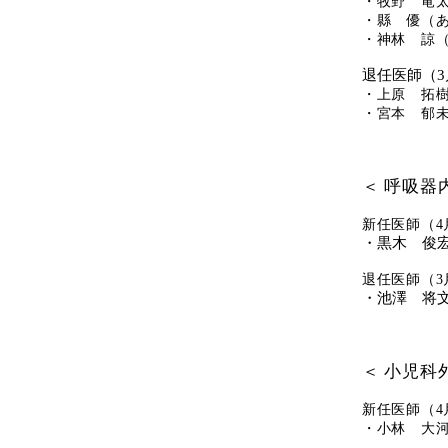
・牧野 竜太
・縣 優（あ
・神林 諒（
退任医師（3
・上原 拓
・宮本 郁
＜ 呼吸器
新任医師（4
・黒木 俊
退任医師（3
・池澤 将
＜ 小児科
新任医師（4
・小林 大