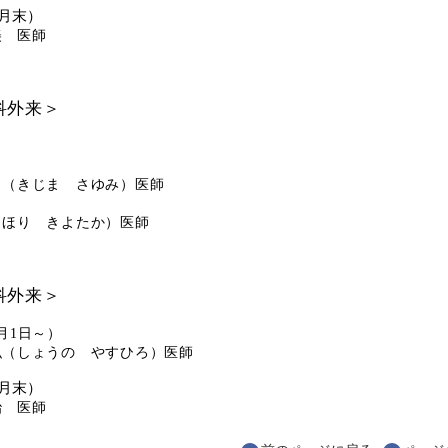
月末）
美 医師
科外来＞
）
弓（きじま さゆみ）医師
）
（ほり きよたか）医師
科外来＞
月1日～）
弘（しょうの やすひろ）医師
月末）
治 医師