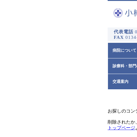
代表電話
0
FAX
0134
病院について
診療科・部門
交通案内
お探しのコン
削除されたか
トップページ