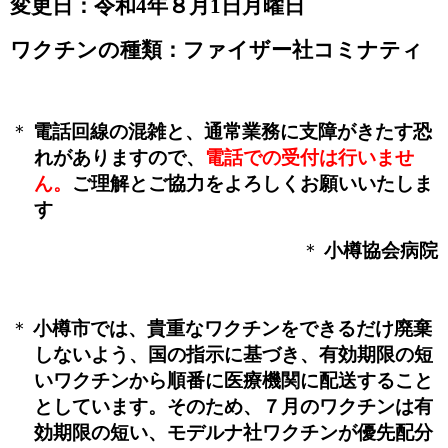
変更日：令和
4
年８月
1
日月曜日
ワクチンの種類：ファイザー社コミナティ
＊
電話回線の混雑と、通常業務に支障がきたす恐
れがありますので、
電話での受付は行いませ
ん。
ご理解とご協力をよろしくお願いいたしま
す
＊
小樽協会病院
＊
小樽市では、貴重なワクチンをできるだけ廃棄
しないよう、国の指示に基づき、有効期限の短
いワクチンから順番に医療機関に配送すること
としています。そのため、７月のワクチンは有
効期限の短い、モデルナ社ワクチンが優先配分