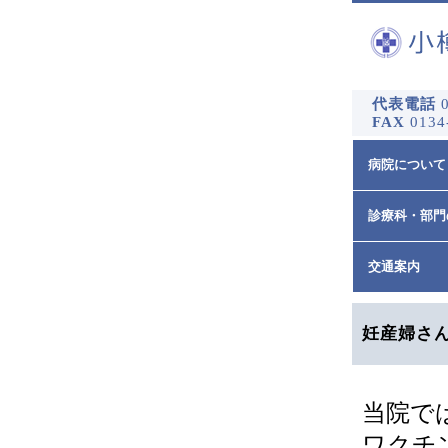
代表電話
0
FAX
0134
病院について
診療科・部門
交通案内
妊産婦さん
当院で
ワクチ