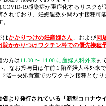
は
COVID-19
感染症が重症化するリスクが
摘されており、妊娠週数を問わず接種可
す。
では
かかりつけの妊産婦さん
、および
同
当院
かかりつけワクチン枠での
優先接種
。
の方は
11:00 〜 14:00
に産婦人科外来
ま
い。なお投与日は午前１階産婦人科外来
、
2
階中央処置室でのワクチン接種となり
働省より発行されている「新型コロナウ