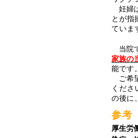
妊婦
とが指
ていま
当院
家族の
能です
ご希望
くださ
の後に
参考
厚生労