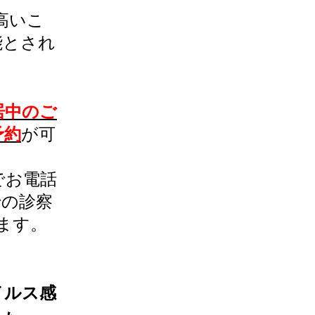
高いこ
能とされ
居中のご
予約
が可
でお電話
での診察
ます。
イルス感