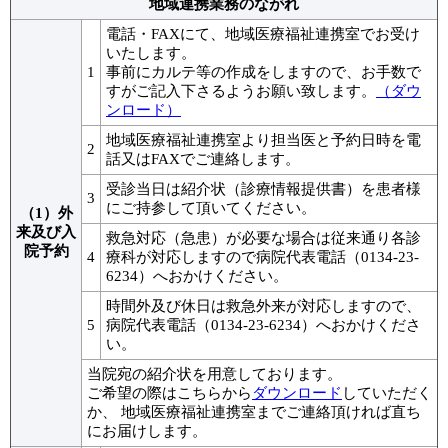
地域連携業務のながれ
電話・FAXにて、地域医療福祉連携室でお受け
いたします。
1
事前にカルテ等の作成をしますので、お手数で
すがご記入下さるようお願い致します。
（ダウ
ンロード）
地域医療福祉連携室より担当医と予約日時を電
2
話又はFAXでご連絡します。
受診当日は紹介状（診療情報提供書）を患者様
3
にご持参して頂いてください。
（1）外
来及び入
救急対応（急患）が必要な場合は従来通り各診
院予約
4
療科が対応しますので病院代表電話（0134-23-
6234）へおかけください。
時間外及び休日は救急外来が対応しますので、
5
病院代表電話（0134-23-6234）へおかけくださ
い。
当院宛の紹介状を用意しております。
ご希望の際はこちらから
ダウンロード
していただく
か、 地域医療福祉連携室までご連絡頂ければ直ち
にお届けします。