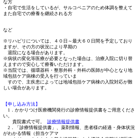
な方
・自宅で生活をしているが、サルコペニアのため体調を整えて
また自宅での療養を継続される方
など
※リハビリについては、４０日～最大６０日間を予定しており
ますが、その方の状況により早期の
退院になる場合があります。
※病状の変化等医療が必要となった場合は、治療入院に切り替
えますので安心して療養いただけます。
※当院では、循環器科・整形外科・外科の医師が中心となり地
域包括ケア病棟の受入を行っていま
すので、主疾患によっては地域包括ケア病棟の入院対応が難
しい場合があります。
【申し込み方法】
1．かかりつけ医療機関発行の診療情報提供書をご用意くださ
い。
貴院書式で可。
診療情報提供書
2．「診療情報提供書」、薬剤情報、患者様の経過・身体状況
がわかる情報（担当ケアマ