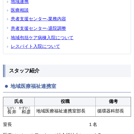
地域連携
医療相談
患者支援センター-業務内容
患者支援センター
-
退院調整
地域包括ケア病棟入院について
レスパイト入院について
スタッフ紹介
地域医療福祉連携室
氏名
役職
備考
ながい かずひこ
地域医療福祉連携室部長
循環器科部長
長井 和彦
室長 １名